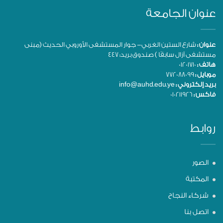
عنوان الجامعة
عنوان :
شارع الستين الغربي- جوار المستشفى الأوروبي الحديث (مبنى
مستشفى آزال سابقًا ) صندوق بريد: 447
هاتف :
01201710
موبايل :
772088099
بريد إلكتروني :
info@auhd.edu.ye
فاكس :
010211926
روابط
الصور
المكتبة
شركاء النجاح
اتصل بنا