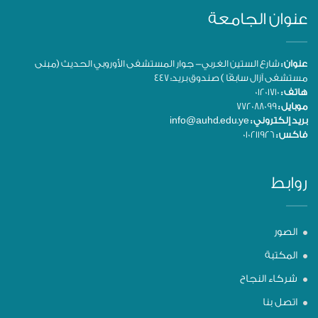
عنوان الجامعة
عنوان :
شارع الستين الغربي- جوار المستشفى الأوروبي الحديث (مبنى
مستشفى آزال سابقًا ) صندوق بريد: 447
هاتف :
01201710
موبايل :
772088099
بريد إلكتروني :
info@auhd.edu.ye
فاكس :
010211926
روابط
الصور
المكتبة
شركاء النجاح
اتصل بنا