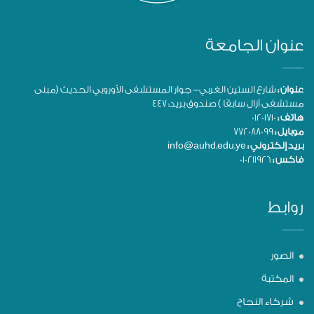
عنوان الجامعة
عنوان :
شارع الستين الغربي- جوار المستشفى الأوروبي الحديث (مبنى
مستشفى آزال سابقًا ) صندوق بريد: 447
هاتف :
01201710
موبايل :
772088099
بريد إلكتروني :
info@auhd.edu.ye
فاكس :
010211926
روابط
الصور
المكتبة
شركاء النجاح