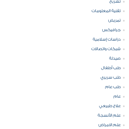
تشريح
تقنية المعلومات
تمريض
جرافيكس
دراسات إسلامية
شبكات واتصالات
صيدلة
طب أطفال
طب سريري
طب عام
عام
علاج طبيعي
علم الأنسجة
علم الامراض