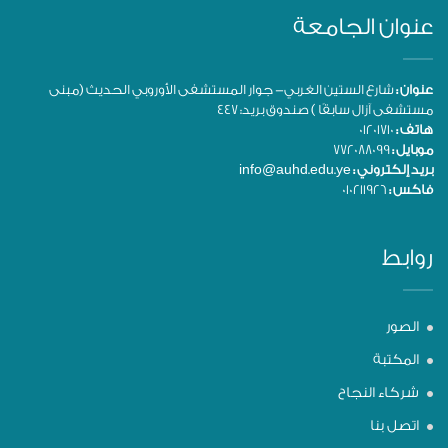
عنوان الجامعة
عنوان :
شارع الستين الغربي- جوار المستشفى الأوروبي الحديث (مبنى
مستشفى آزال سابقًا ) صندوق بريد: 447
هاتف :
01201710
موبايل :
772088099
بريد إلكتروني :
info@auhd.edu.ye
فاكس :
010211926
روابط
الصور
المكتبة
شركاء النجاح
اتصل بنا