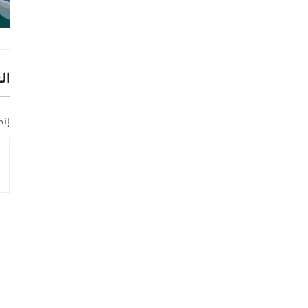
ال
إنض