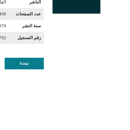
الناشر
القا
عدد الصفحات
498
سنة النشر
978
رقم التسجيل
792
عودة