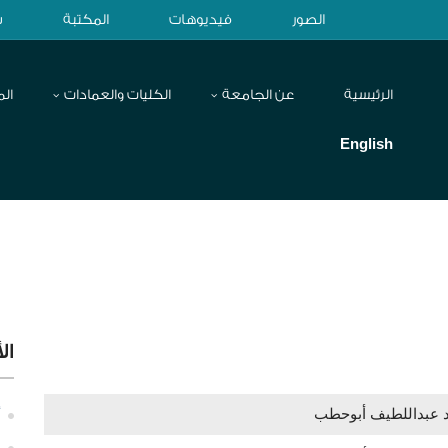
الصور
فيديوهات
المكتبة
ش
الرئيسية
عن الجامعة
الكليات والعمادات
الم
English
ال
د عبداللطيف أبوحطب