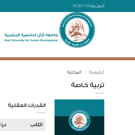
أتصل بنا:
01201710
الرئيسية
المكتبة
تربية خاصة
القدرات العقلية
الكاتب
فؤا