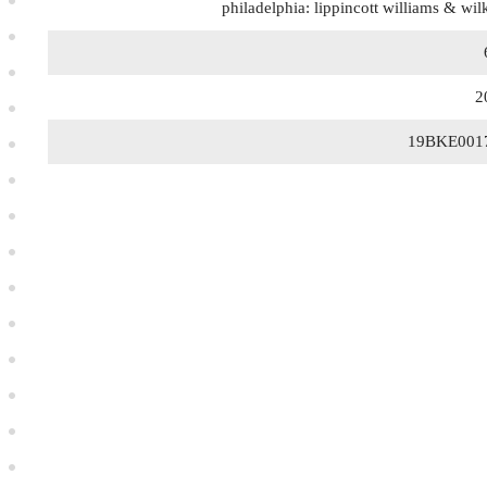
philadelphia: lippincott williams & wil
2
19BKE001