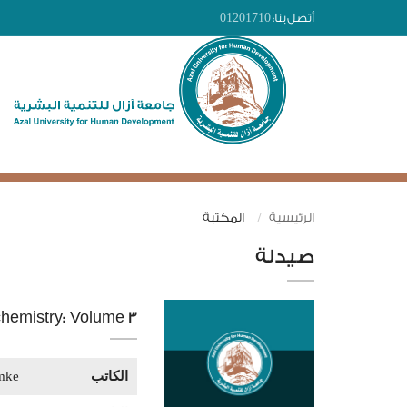
أتصل بنا:
01201710
الرئيسية
المكتبة
صيدلة
chemistry: Volume 3
الكاتب
emke