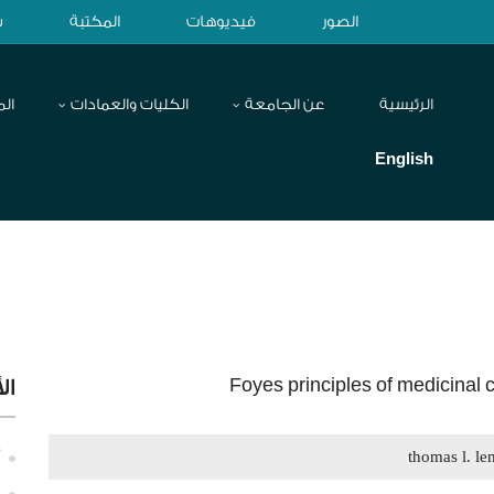
الصور
فيديوهات
المكتبة
ش
الرئيسية
عن الجامعة
الكليات والعمادات
الم
English
Foyes principles of medicinal 
ال
thomas l. l