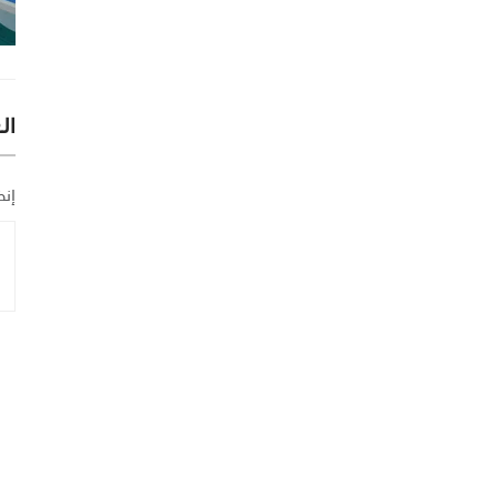
ال
إنض