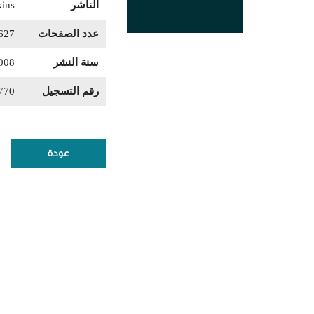
الناشر
kins
عدد الصفحات
627
سنة النشر
008
رقم التسجيل
770
عودة