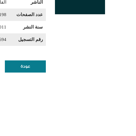
الناشر
القا
عدد الصفحات
198
سنة النشر
011
رقم التسجيل
694
عودة