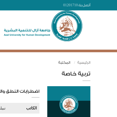
أتصل بنا:
01201710
الرئيسية
المكتبة
تربية خاصة
اضطرابات النطق وال
الكاتب
نبيل