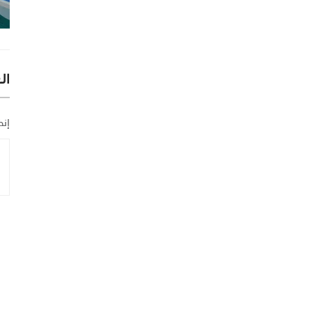
ال
إنض