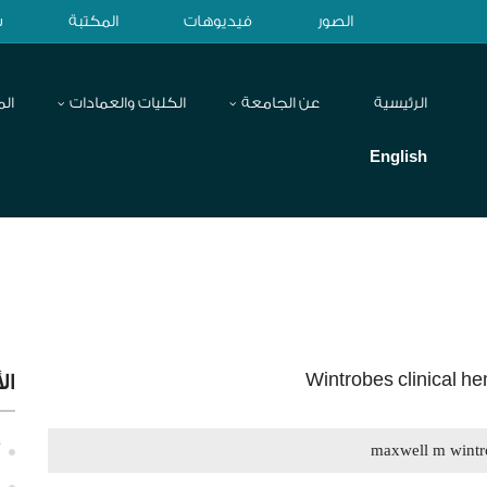
الصور
فيديوهات
المكتبة
ش
الرئيسية
عن الجامعة
الكليات والعمادات
الم
English
Wintrobes clinical h
ال
maxwell m wintr