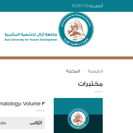
أتصل بنا:
01201710
الرئيسية
المكتبة
مختبرات
ematology: Volume 3
الكاتب
obe