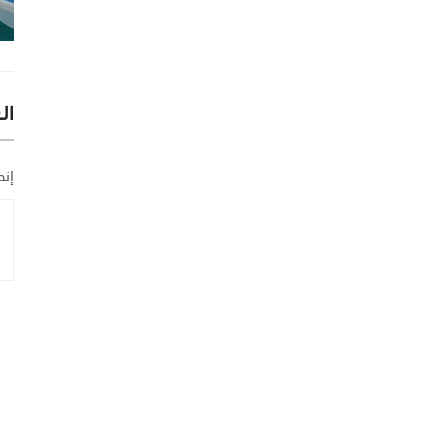
ال
إنض