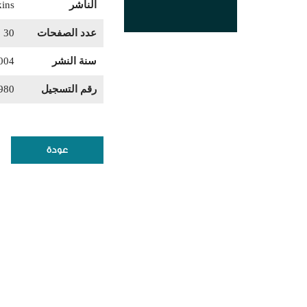
الناشر
kins
عدد الصفحات
30
سنة النشر
004
رقم التسجيل
980
عودة