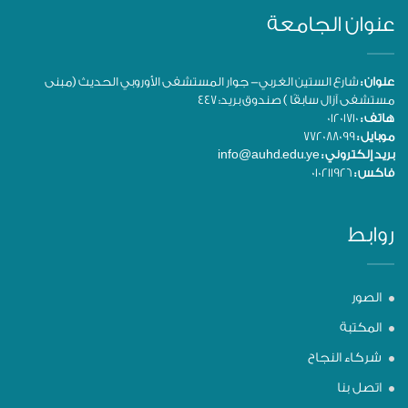
عنوان الجامعة
عنوان :
شارع الستين الغربي- جوار المستشفى الأوروبي الحديث (مبنى
مستشفى آزال سابقًا ) صندوق بريد: 447
هاتف :
01201710
موبايل :
772088099
بريد إلكتروني :
info@auhd.edu.ye
فاكس :
010211926
روابط
الصور
المكتبة
شركاء النجاح
اتصل بنا