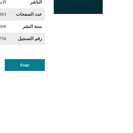
الناشر
الا
عدد الصفحات
303
سنة النشر
008
رقم التسجيل
756
عودة