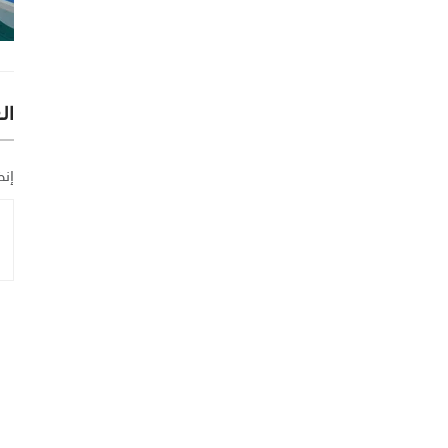
ال
إنض