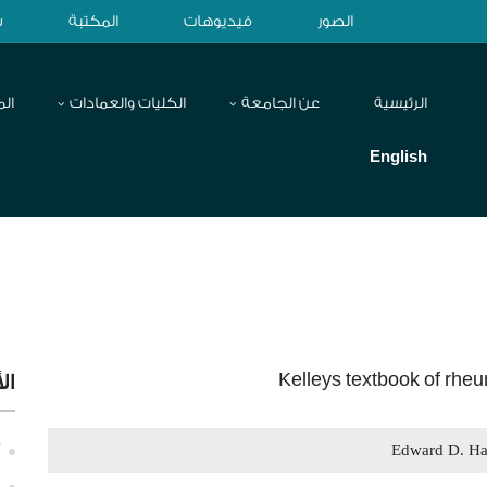
الصور
فيديوهات
المكتبة
ش
الرئيسية
عن الجامعة
الكليات والعمادات
الم
English
Kelleys textbook of rhe
ال
Edward D. Ha