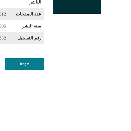
الناشر
عدد الصفحات
512
سنة النشر
005
رقم التسجيل
352
عودة