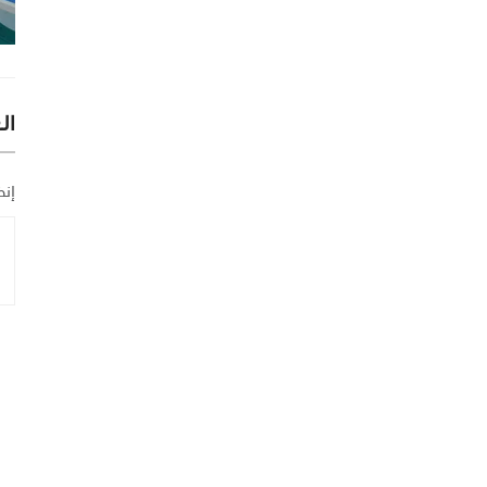
ال
إنض