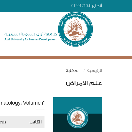
أتصل بنا:
01201710
الرئيسية
المكتبة
علم الامراض
umatology: Volume 2
الكاتب
rris