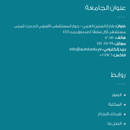
عنوان الجامعة
عنوان :
شارع الستين الغربي- جوار المستشفى الأوروبي الحديث (مبنى
مستشفى آزال سابقًا ) صندوق بريد: 447
هاتف :
01201710
موبايل :
772088099
بريد إلكتروني :
info@auhd.edu.ye
فاكس :
010211926
روابط
الصور
المكتبة
شركاء النجاح
اتصل بنا