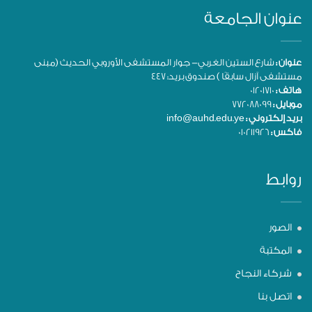
عنوان الجامعة
عنوان :
شارع الستين الغربي- جوار المستشفى الأوروبي الحديث (مبنى
مستشفى آزال سابقًا ) صندوق بريد: 447
هاتف :
01201710
موبايل :
772088099
بريد إلكتروني :
info@auhd.edu.ye
فاكس :
010211926
روابط
الصور
المكتبة
شركاء النجاح
اتصل بنا