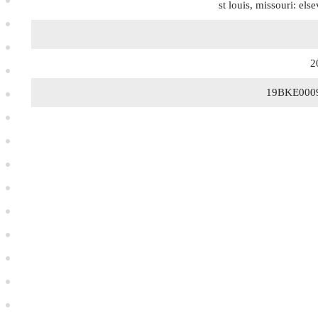
st louis, missouri: else
2
19BKE000