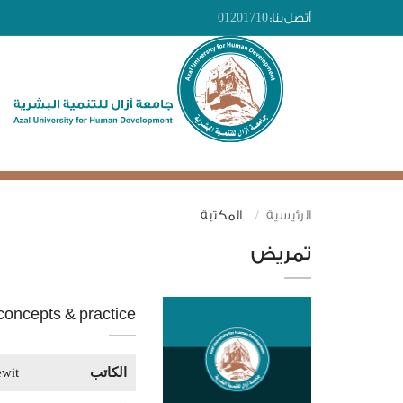
أتصل بنا:
01201710
الرئيسية
المكتبة
تمريض
concepts & practice
الكاتب
ewit