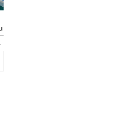
ال
إنض