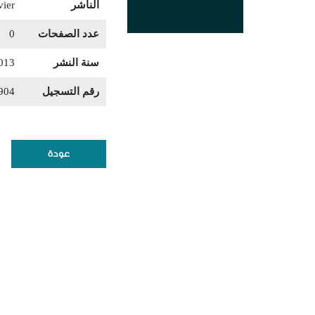
الناشر
vier
عدد الصفحات
0
سنة النشر
013
رقم التسجيل
904
عودة