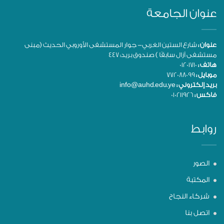
عنوان الجامعة
عنوان :
شارع الستين الغربي- جوار المستشفى الأوروبي الحديث (مبنى
مستشفى آزال سابقًا ) صندوق بريد: 447
هاتف :
01201710
موبايل :
772088099
بريد إلكتروني :
info@auhd.edu.ye
فاكس :
010211926
روابط
الصور
المكتبة
شركاء النجاح
اتصل بنا