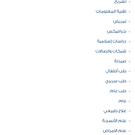
تشريح
تقنية المعلومات
تمريض
جرافيكس
دراسات إسلامية
شبكات واتصالات
صيدلة
طب أطفال
طب سريري
طب عام
عام
علاج طبيعي
علم الأنسجة
علم الامراض