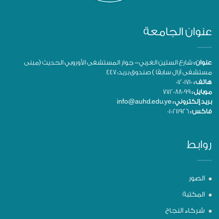
عنوان الجامعة
عنوان :
شارع الستين الغربي- جوار المستشفى الأوروبي الحديث (مبنى
مستشفى آزال سابقًا ) صندوق بريد: 447
هاتف :
01201710
موبايل :
772088099
بريد إلكتروني :
info@auhd.edu.ye
فاكس :
010211926
روابط
الصور
المكتبة
شركاء النجاح