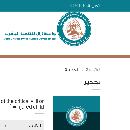
أتصل بنا:
01201710
الرئيسية
المكتبة
تخدير
 the critically ill or
injured child= `
الكاتب
eler