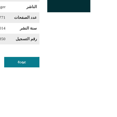
الناشر
nger
عدد الصفحات
771
سنة النشر
014
رقم التسجيل
850
عودة