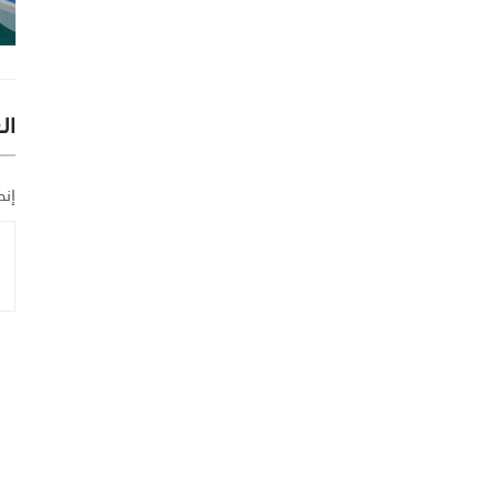
ال
إنض