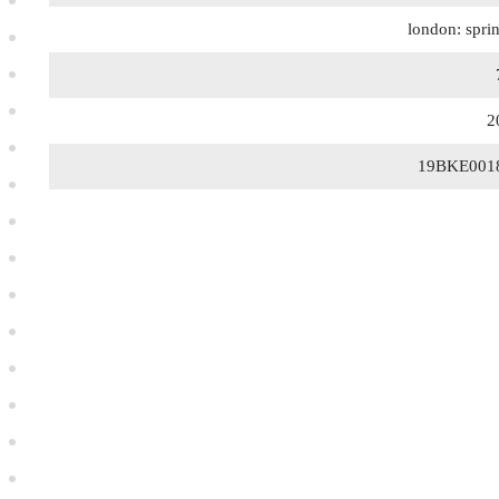
london: spri
2
19BKE001