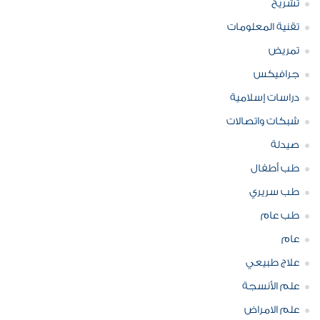
تشريح
تقنية المعلومات
تمريض
جرافيكس
دراسات إسلامية
شبكات واتصالات
صيدلة
طب أطفال
طب سريري
طب عام
عام
علاج طبيعي
علم الأنسجة
علم الامراض