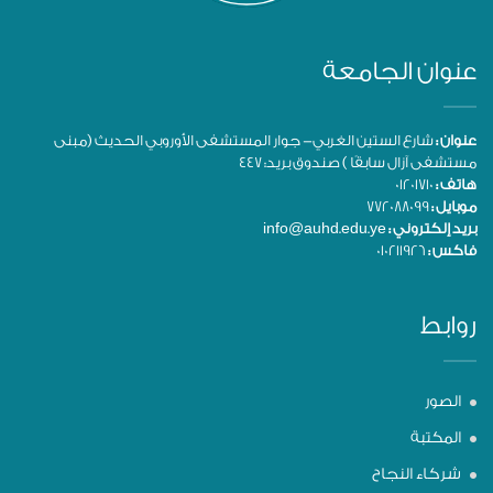
عنوان الجامعة
عنوان :
شارع الستين الغربي- جوار المستشفى الأوروبي الحديث (مبنى
مستشفى آزال سابقًا ) صندوق بريد: 447
هاتف :
01201710
موبايل :
772088099
بريد إلكتروني :
info@auhd.edu.ye
فاكس :
010211926
روابط
الصور
المكتبة
شركاء النجاح