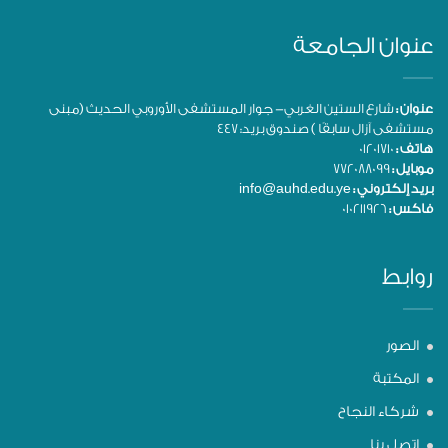
عنوان الجامعة
عنوان :
شارع الستين الغربي- جوار المستشفى الأوروبي الحديث (مبنى
مستشفى آزال سابقًا ) صندوق بريد: 447
هاتف :
01201710
موبايل :
772088099
بريد إلكتروني :
info@auhd.edu.ye
فاكس :
010211926
روابط
الصور
المكتبة
شركاء النجاح
اتصل بنا