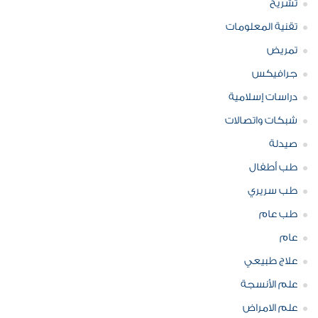
تشريح
تقنية المعلومات
تمريض
جرافيكس
دراسات إسلامية
شبكات واتصالات
صيدلة
طب أطفال
طب سريري
طب عام
عام
علاج طبيعي
علم الأنسجة
علم الامراض