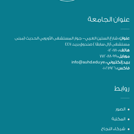
عنوان الجامعة
عنوان :
شارع الستين الغربي- جوار المستشفى الأوروبي الحديث (مبنى
مستشفى آزال سابقًا ) صندوق بريد: 447
هاتف :
01201710
موبايل :
772088099
بريد إلكتروني :
info@auhd.edu.ye
فاكس :
010211926
روابط
الصور
المكتبة
شركاء النجاح