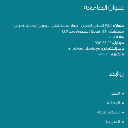
عنوان الجامعة
عنوان :
شارع الستين الغربي- جوار المستشفى الأوروبي الحديث (مبنى
مستشفى آزال سابقًا ) صندوق بريد: 447
هاتف :
01201710
موبايل :
772088099
بريد إلكتروني :
info@auhd.edu.ye
فاكس :
010211926
روابط
الصور
المكتبة
شركاء النجاح
اتصل بنا