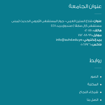
عنوان الجامعة
عنوان :
شارع الستين الغربي- جوار المستشفى الأوروبي الحديث (مبنى
مستشفى آزال سابقًا ) صندوق بريد: 447
هاتف :
01201710
موبايل :
772088099
بريد إلكتروني :
info@auhd.edu.ye
فاكس :
010211926
روابط
الصور
المكتبة
شركاء النجاح
اتصل بنا