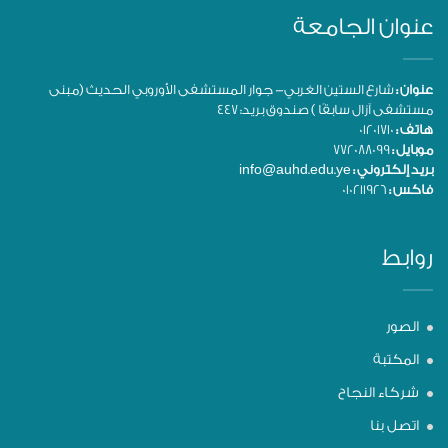
عنوان الجامعة
عنوان :
شارع الستين الغربي- جوار المستشفى الأوروبي الحديث (مبنى
مستشفى آزال سابقًا ) صندوق بريد: 447
هاتف :
01201710
موبايل :
772088099
بريد إلكتروني :
info@auhd.edu.ye
فاكس :
010211926
روابط
الصور
المكتبة
شركاء النجاح
اتصل بنا