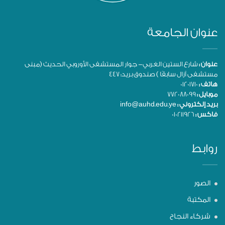
عنوان الجامعة
عنوان :
شارع الستين الغربي- جوار المستشفى الأوروبي الحديث (مبنى
مستشفى آزال سابقًا ) صندوق بريد: 447
هاتف :
01201710
موبايل :
772088099
بريد إلكتروني :
info@auhd.edu.ye
فاكس :
010211926
روابط
الصور
المكتبة
شركاء النجاح