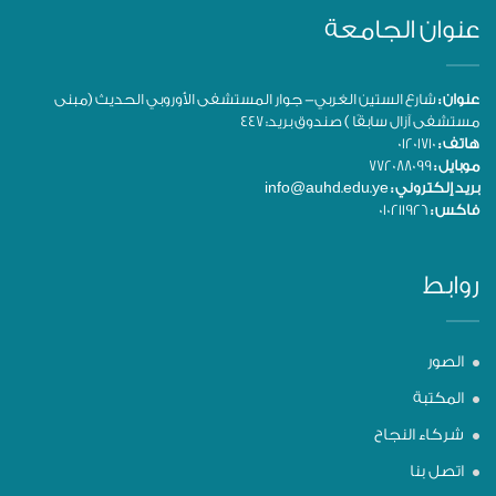
عنوان الجامعة
عنوان :
شارع الستين الغربي- جوار المستشفى الأوروبي الحديث (مبنى
مستشفى آزال سابقًا ) صندوق بريد: 447
هاتف :
01201710
موبايل :
772088099
بريد إلكتروني :
info@auhd.edu.ye
فاكس :
010211926
روابط
الصور
المكتبة
شركاء النجاح
اتصل بنا