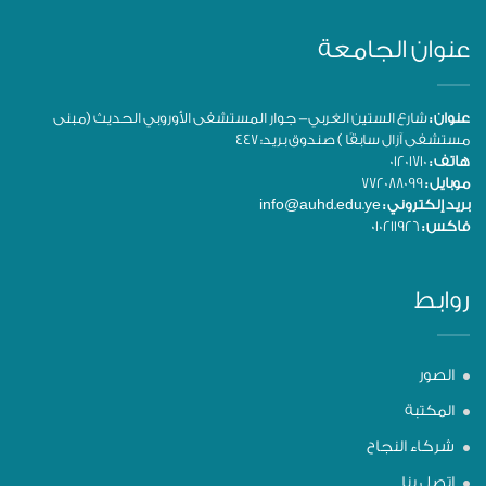
عنوان الجامعة
عنوان :
شارع الستين الغربي- جوار المستشفى الأوروبي الحديث (مبنى
مستشفى آزال سابقًا ) صندوق بريد: 447
هاتف :
01201710
موبايل :
772088099
بريد إلكتروني :
info@auhd.edu.ye
فاكس :
010211926
روابط
الصور
المكتبة
شركاء النجاح
اتصل بنا