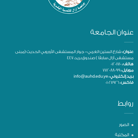
عنوان الجامعة
عنوان :
شارع الستين الغربي- جوار المستشفى الأوروبي الحديث (مبنى
مستشفى آزال سابقًا ) صندوق بريد: 447
هاتف :
01201710
موبايل :
772088099
بريد إلكتروني :
info@auhd.edu.ye
فاكس :
010211926
روابط
الصور
المكتبة