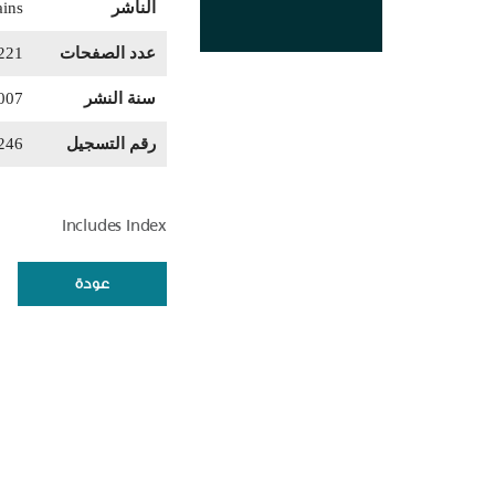
الناشر
ains
عدد الصفحات
221
سنة النشر
007
رقم التسجيل
246
Includes Index
عودة