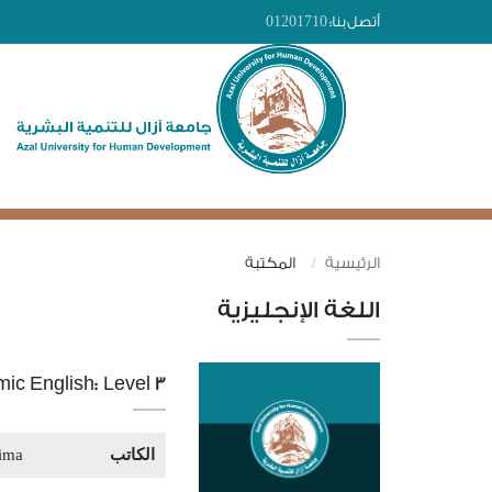
أتصل بنا:
01201710
الرئيسية
المكتبة
اللغة الإنجليزية
ic English: Level 3
الكاتب
ima