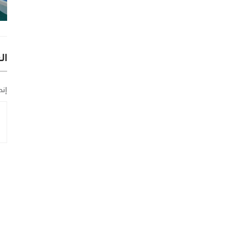
ال
إنض