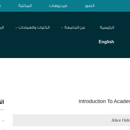
الصور
فيديوهات
المكتبة
ش
الرئيسية
عن الجامعة
الكليات والعمادات
الم
English
Introduction To Academ
ال
Alice Osh