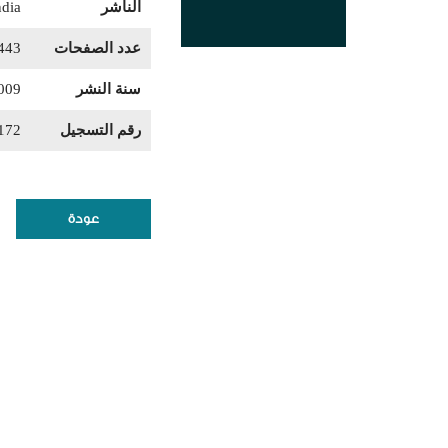
الناشر
ndia
عدد الصفحات
443
سنة النشر
009
رقم التسجيل
172
عودة