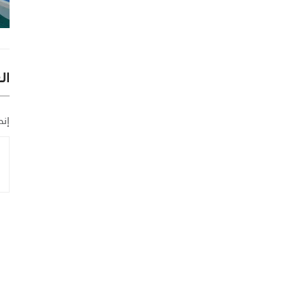
ال
إنض