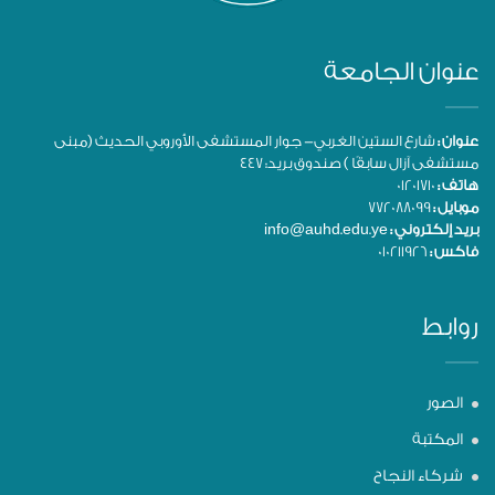
عنوان الجامعة
عنوان :
شارع الستين الغربي- جوار المستشفى الأوروبي الحديث (مبنى
مستشفى آزال سابقًا ) صندوق بريد: 447
هاتف :
01201710
موبايل :
772088099
بريد إلكتروني :
info@auhd.edu.ye
فاكس :
010211926
روابط
الصور
المكتبة
شركاء النجاح