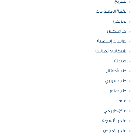
تشريح
تقنية المعلومات
تمريض
جرافيكس
دراسات إسلامية
شبكات واتصالات
صيدلة
طب أطفال
طب سريري
طب عام
عام
علاج طبيعي
علم الأنسجة
علم الامراض