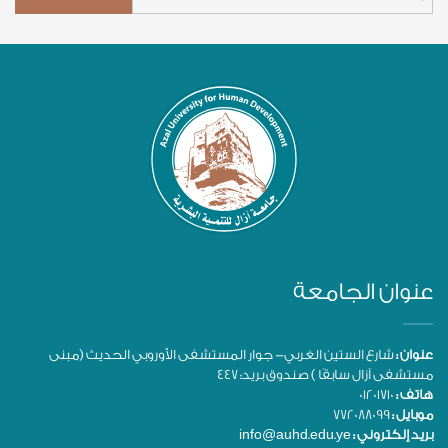
عنوان الجامعة
عنوان :
شارع الستين الغربي- جوار المستشفى الأوروبي الحديث (مبنى
مستشفى آزال سابقًا ) صندوق بريد: 447
هاتف :
01201710
موبايل :
772088099
بريد إلكتروني :
info@auhd.edu.ye