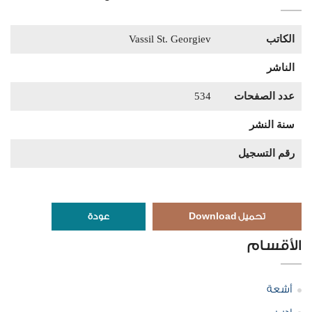
الكاتب
Vassil St. Georgiev
الناشر
عدد الصفحات
534
سنة النشر
رقم التسجيل
تحميل Download
عودة
الأقسام
أشعة