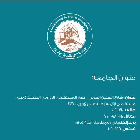
عنوان الجامعة
عنوان :
شارع الستين الغربي- جوار المستشفى الأوروبي الحديث (مبنى
مستشفى آزال سابقًا ) صندوق بريد: 447
هاتف :
01201710
موبايل :
772088099
بريد إلكتروني :
info@auhd.edu.ye
فاكس :
010211926