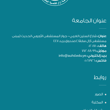
عنوان الجامعة
عنوان :
شارع الستين الغربي- جوار المستشفى الأوروبي الحديث (مبنى
مستشفى آزال سابقًا ) صندوق بريد: 447
هاتف :
01201710
موبايل :
772088099
بريد إلكتروني :
info@auhd.edu.ye
فاكس :
010211926
روابط
الصور
المكتبة