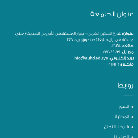
عنوان الجامعة
عنوان :
شارع الستين الغربي- جوار المستشفى الأوروبي الحديث (مبنى
مستشفى آزال سابقًا ) صندوق بريد: 447
هاتف :
01201710
موبايل :
772088099
بريد إلكتروني :
info@auhd.edu.ye
فاكس :
010211926
روابط
الصور
المكتبة
شركاء النجاح
اتصل بنا