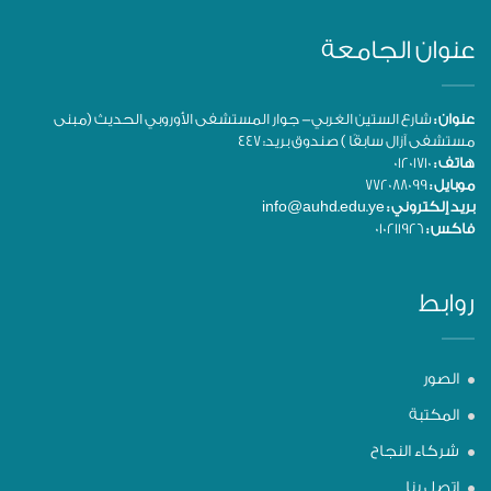
عنوان الجامعة
عنوان :
شارع الستين الغربي- جوار المستشفى الأوروبي الحديث (مبنى
مستشفى آزال سابقًا ) صندوق بريد: 447
هاتف :
01201710
موبايل :
772088099
بريد إلكتروني :
info@auhd.edu.ye
فاكس :
010211926
روابط
الصور
المكتبة
شركاء النجاح
اتصل بنا