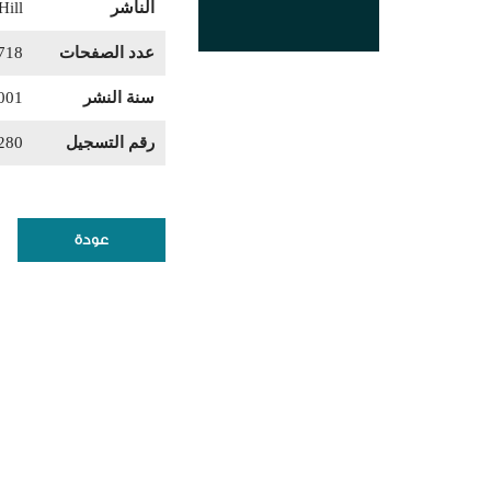
الناشر
ill
عدد الصفحات
718
سنة النشر
001
رقم التسجيل
280
عودة