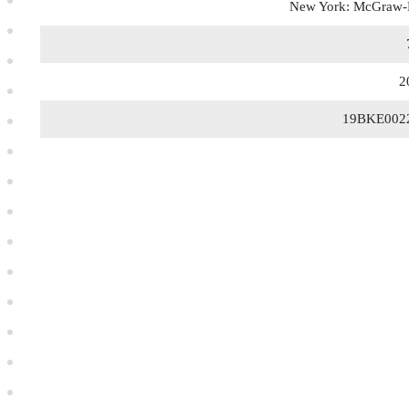
New York: McGraw-H
2
19BKE002