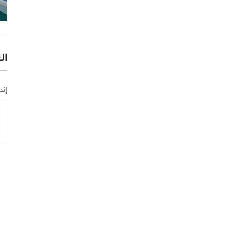
ال
إنض