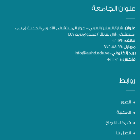
عنوان الجامعة
عنوان :
شارع الستين الغربي- جوار المستشفى الأوروبي الحديث (مبنى
مستشفى آزال سابقًا ) صندوق بريد: 447
هاتف :
01201710
موبايل :
772088099
بريد إلكتروني :
info@auhd.edu.ye
فاكس :
010211926
روابط
الصور
المكتبة
شركاء النجاح
اتصل بنا