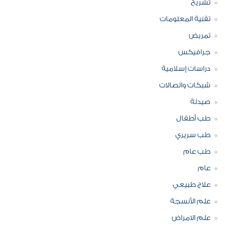
تشريح
تقنية المعلومات
تمريض
جرافيكس
دراسات إسلامية
شبكات واتصالات
صيدلة
طب أطفال
طب سريري
طب عام
عام
علاج طبيعي
علم الأنسجة
علم الامراض