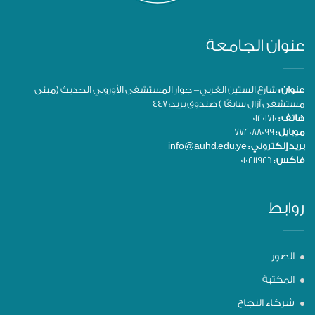
عنوان الجامعة
عنوان :
شارع الستين الغربي- جوار المستشفى الأوروبي الحديث (مبنى
مستشفى آزال سابقًا ) صندوق بريد: 447
هاتف :
01201710
موبايل :
772088099
بريد إلكتروني :
info@auhd.edu.ye
فاكس :
010211926
روابط
الصور
المكتبة
شركاء النجاح