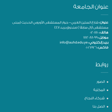
عنوان الجامعة
عنوان :
شارع الستين الغربي- جوار المستشفى الأوروبي الحديث (مبنى
مستشفى آزال سابقًا ) صندوق بريد: 447
هاتف :
01201710
موبايل :
772088099
بريد إلكتروني :
info@auhd.edu.ye
فاكس :
010211926
روابط
الصور
المكتبة
شركاء النجاح
اتصل بنا