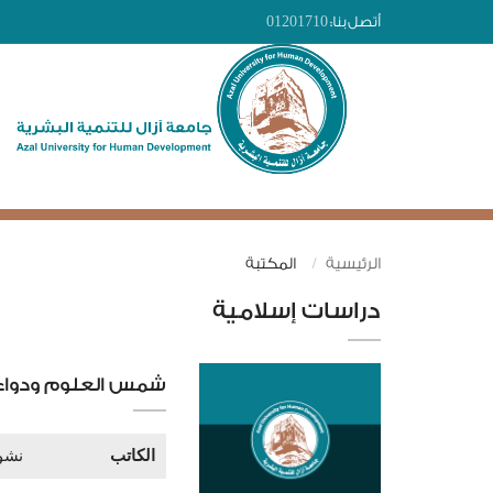
أتصل بنا:
01201710
الرئيسية
المكتبة
دراسات إسلامية
شمس العلوم ودواء ك
الكاتب
نشو