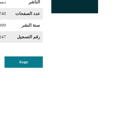
الناشر
دمشق
عدد الصفحات
740
سنة النشر
999
رقم التسجيل
147
عودة