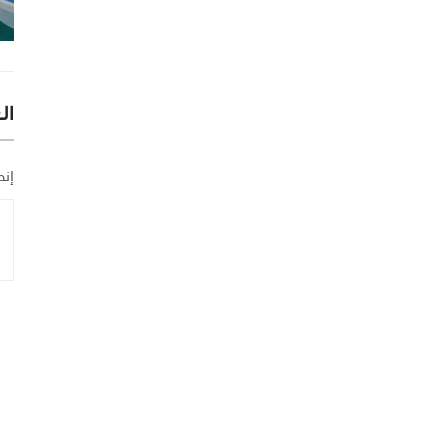
ال
إنض