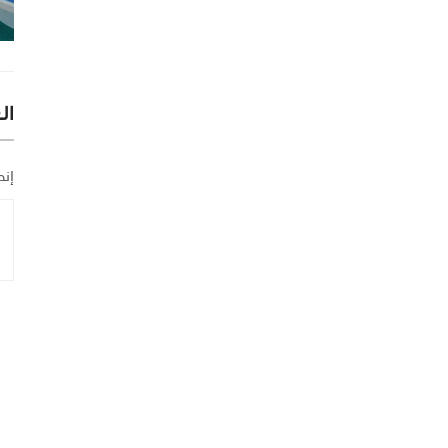
ال
إنض