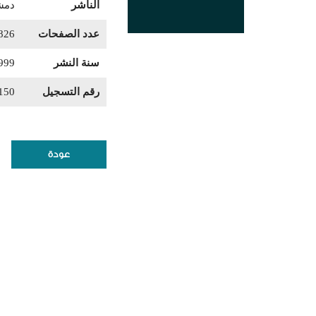
الناشر
دمشق
عدد الصفحات
826
سنة النشر
999
رقم التسجيل
150
عودة