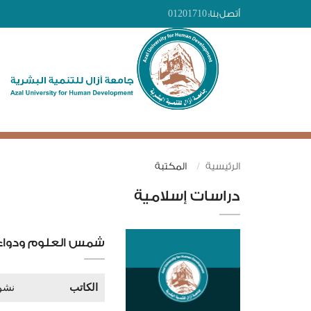
أتصل بنا:
01201710
الرئيسية
المكتبة
دراسات إسلامية
شمس العلوم ودواء ك
الكاتب
نشو