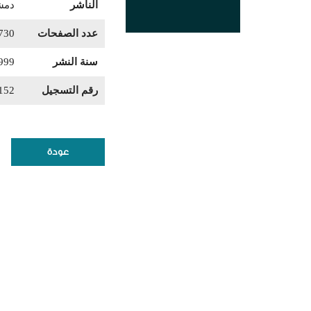
الناشر
دمشق
عدد الصفحات
730
سنة النشر
999
رقم التسجيل
152
عودة