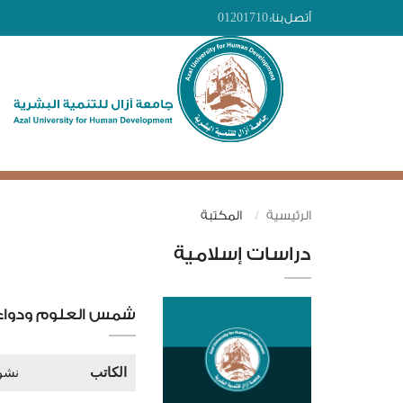
أتصل بنا:
01201710
الرئيسية
المكتبة
دراسات إسلامية
شمس العلوم ودواء ك
الكاتب
نشو