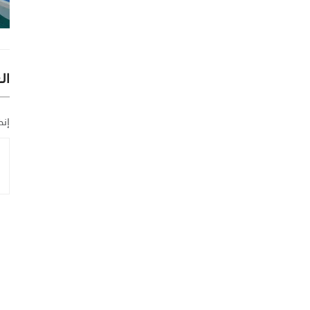
ال
إنض