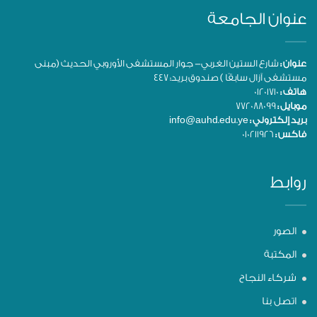
عنوان الجامعة
عنوان :
شارع الستين الغربي- جوار المستشفى الأوروبي الحديث (مبنى
مستشفى آزال سابقًا ) صندوق بريد: 447
هاتف :
01201710
موبايل :
772088099
بريد إلكتروني :
info@auhd.edu.ye
فاكس :
010211926
روابط
الصور
المكتبة
شركاء النجاح
اتصل بنا