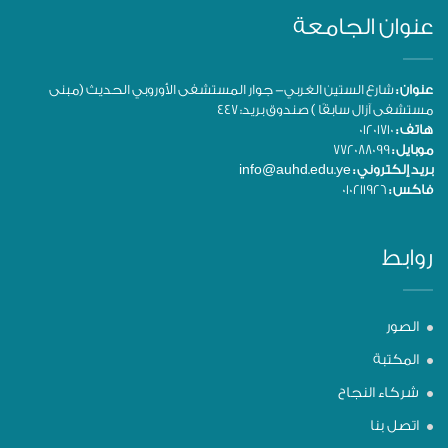
عنوان الجامعة
عنوان :
شارع الستين الغربي- جوار المستشفى الأوروبي الحديث (مبنى
مستشفى آزال سابقًا ) صندوق بريد: 447
هاتف :
01201710
موبايل :
772088099
بريد إلكتروني :
info@auhd.edu.ye
فاكس :
010211926
روابط
الصور
المكتبة
شركاء النجاح
اتصل بنا