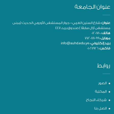
عنوان الجامعة
عنوان :
شارع الستين الغربي- جوار المستشفى الأوروبي الحديث (مبنى
مستشفى آزال سابقًا ) صندوق بريد: 447
هاتف :
01201710
موبايل :
772088099
بريد إلكتروني :
info@auhd.edu.ye
فاكس :
010211926
روابط
الصور
المكتبة
شركاء النجاح
اتصل بنا