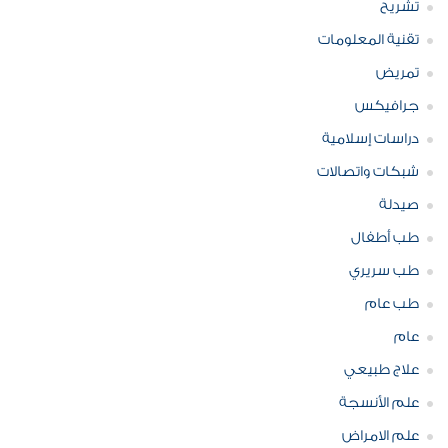
تشريح
تقنية المعلومات
تمريض
جرافيكس
دراسات إسلامية
شبكات واتصالات
صيدلة
طب أطفال
طب سريري
طب عام
عام
علاج طبيعي
علم الأنسجة
علم الامراض