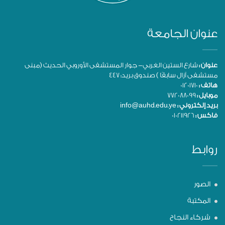
عنوان الجامعة
عنوان :
شارع الستين الغربي- جوار المستشفى الأوروبي الحديث (مبنى
مستشفى آزال سابقًا ) صندوق بريد: 447
هاتف :
01201710
موبايل :
772088099
بريد إلكتروني :
info@auhd.edu.ye
فاكس :
010211926
روابط
الصور
المكتبة
شركاء النجاح