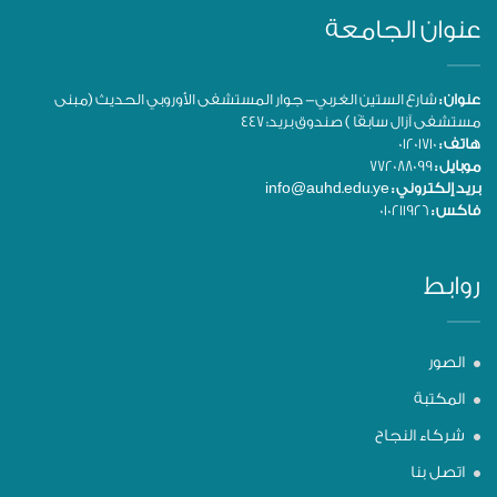
عنوان الجامعة
عنوان :
شارع الستين الغربي- جوار المستشفى الأوروبي الحديث (مبنى
مستشفى آزال سابقًا ) صندوق بريد: 447
هاتف :
01201710
موبايل :
772088099
بريد إلكتروني :
info@auhd.edu.ye
فاكس :
010211926
روابط
الصور
المكتبة
شركاء النجاح
اتصل بنا