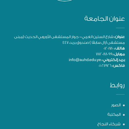
عنوان الجامعة
عنوان :
شارع الستين الغربي- جوار المستشفى الأوروبي الحديث (مبنى
مستشفى آزال سابقًا ) صندوق بريد: 447
هاتف :
01201710
موبايل :
772088099
بريد إلكتروني :
info@auhd.edu.ye
فاكس :
010211926
روابط
الصور
المكتبة
شركاء النجاح