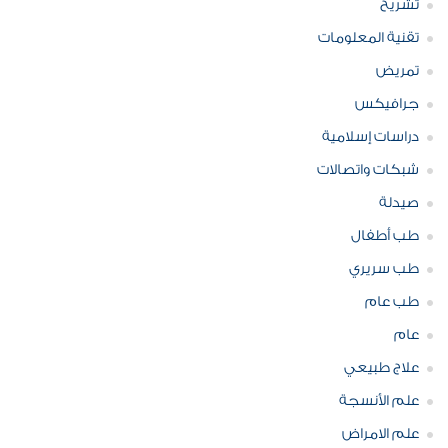
تشريح
تقنية المعلومات
تمريض
جرافيكس
دراسات إسلامية
شبكات واتصالات
صيدلة
طب أطفال
طب سريري
طب عام
عام
علاج طبيعي
علم الأنسجة
علم الامراض