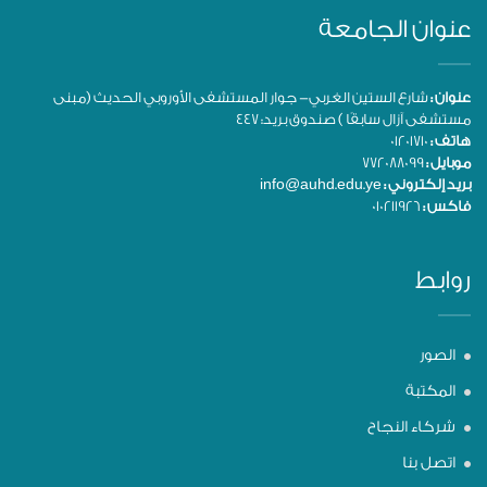
عنوان الجامعة
عنوان :
شارع الستين الغربي- جوار المستشفى الأوروبي الحديث (مبنى
مستشفى آزال سابقًا ) صندوق بريد: 447
هاتف :
01201710
موبايل :
772088099
بريد إلكتروني :
info@auhd.edu.ye
فاكس :
010211926
روابط
الصور
المكتبة
شركاء النجاح
اتصل بنا