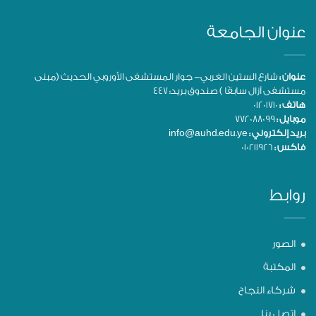
عنوان الجامعة
عنوان :
شارع الستين الغربي- جوار المستشفى الأوروبي الحديث (مبنى
مستشفى آزال سابقًا ) صندوق بريد: 447
هاتف :
01201710
موبايل :
772088099
بريد إلكتروني :
info@auhd.edu.ye
فاكس :
010211926
روابط
الصور
المكتبة
شركاء النجاح
اتصل بنا